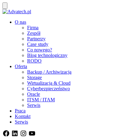
O nas
Firma
Zespół
Partnerzy
Case study
Co nowego?
Blog technologiczny
RODO
Oferta
Backup / Archiwizacja
Storage
Wirtualizacja & Cloud
Cyberbezpieczeństwo
Oracle
ITSM / ITAM
Serwis
Praca
Kontakt
Serwis